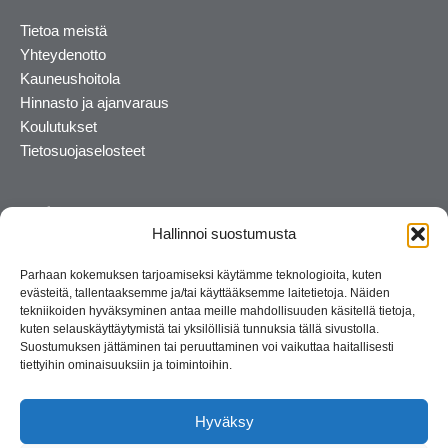
Tietoa meistä
Yhteydenotto
Kauneushoitola
Hinnasto ja ajanvaraus
Koulutukset
Tietosuojaselosteet
Hallinnoi suostumusta
Parhaan kokemuksen tarjoamiseksi käytämme teknologioita, kuten
evästeitä, tallentaaksemme ja/tai käyttääksemme laitetietoja. Näiden
tekniikoiden hyväksyminen antaa meille mahdollisuuden käsitellä tietoja,
kuten selauskäyttäytymistä tai yksilöllisiä tunnuksia tällä sivustolla.
Suostumuksen jättäminen tai peruuttaminen voi vaikuttaa haitallisesti
tiettyihin ominaisuuksiin ja toimintoihin.
Kosmetiikan maahantuoja ja kouluttaja. Suomalainen
perheyritys yli 35 vuotta.
Hyväksy