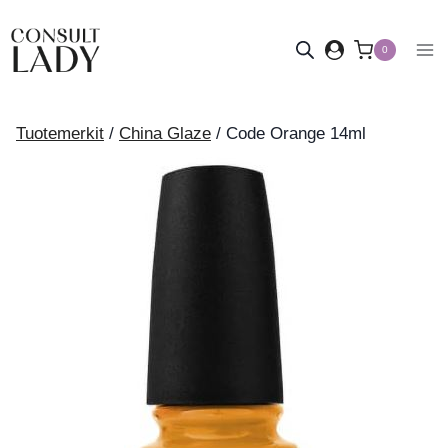
Siirry
sisältöön
0
Tuotemerkit
/
China Glaze
/
Code Orange 14ml