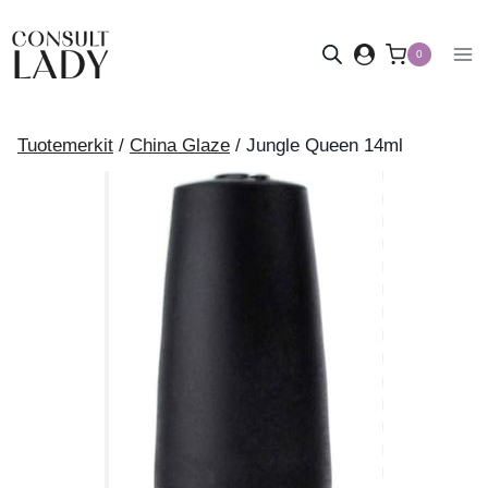
Siirry
sisältöön
0
Tuotemerkit
/
China Glaze
/
Jungle Queen 14ml