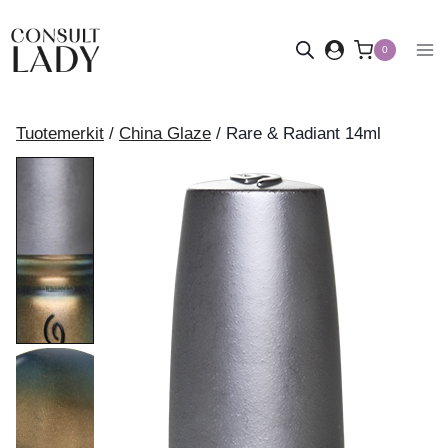
Siirry
sisältöön
0
Tuotemerkit
/
China Glaze
/
Rare & Radiant 14ml