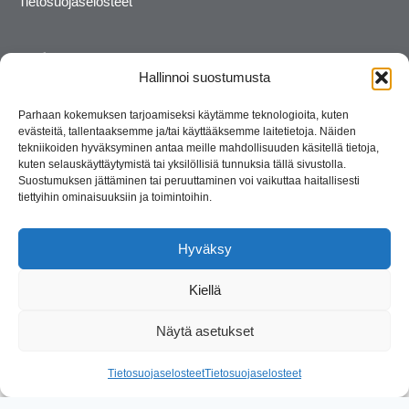
Tietosuojaselosteet
Hallinnoi suostumusta
Parhaan kokemuksen tarjoamiseksi käytämme teknologioita, kuten
evästeitä, tallentaaksemme ja/tai käyttääksemme laitetietoja. Näiden
tekniikoiden hyväksyminen antaa meille mahdollisuuden käsitellä tietoja,
kuten selauskäyttäytymistä tai yksilöllisiä tunnuksia tällä sivustolla.
Suostumuksen jättäminen tai peruuttaminen voi vaikuttaa haitallisesti
tiettyihin ominaisuuksiin ja toimintoihin.
Kosmetiikan maahantuoja ja kouluttaja. Suomalainen
perheyritys yli 35 vuotta.
Hyväksy
Kiellä
Näytä asetukset
© 2026 Consult Lady
Tietosuojaselosteet
Tietosuojaselosteet