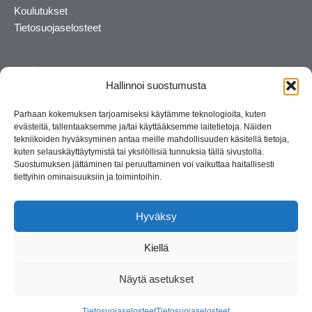
Koulutukset
Tietosuojaselosteet
Hallinnoi suostumusta
Parhaan kokemuksen tarjoamiseksi käytämme teknologioita, kuten
evästeitä, tallentaaksemme ja/tai käyttääksemme laitetietoja. Näiden
tekniikoiden hyväksyminen antaa meille mahdollisuuden käsitellä tietoja,
kuten selauskäyttäytymistä tai yksilöllisiä tunnuksia tällä sivustolla.
Suostumuksen jättäminen tai peruuttaminen voi vaikuttaa haitallisesti
tiettyihin ominaisuuksiin ja toimintoihin.
Kosmetiikan maahantuoja ja kouluttaja. Suomalainen
perheyritys yli 35 vuotta.
Hyväksy
Kiellä
Näytä asetukset
© 2026 Consult Lady
Tietosuojaselosteet
Tietosuojaselosteet