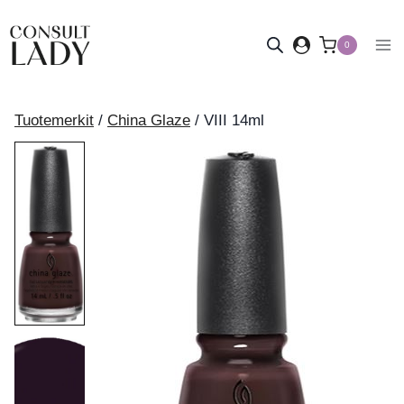
Siirry
sisältöön
0
Tuotemerkit
/
China Glaze
/
VIII 14ml