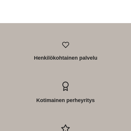
Henkilökohtainen palvelu
Kotimainen perheyritys