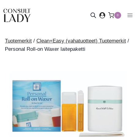
Siirry
sisältöön
0
Tuotemerkit
/
Clean+Easy (vahatuotteet) Tuotemerkit
/
Personal Roll-on Waxer laitepaketti