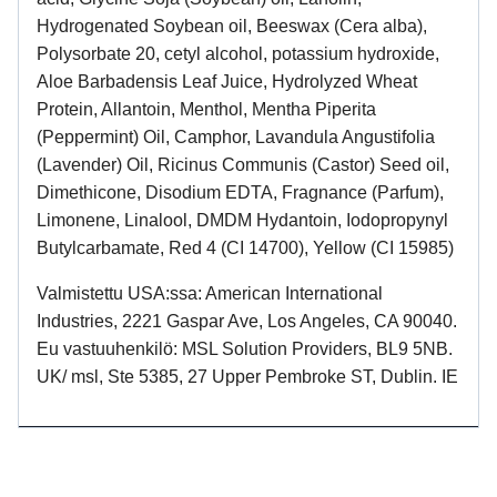
Hydrogenated Soybean oil, Beeswax (Cera alba),
Polysorbate 20, cetyl alcohol, potassium hydroxide,
Aloe Barbadensis Leaf Juice, Hydrolyzed Wheat
Protein, Allantoin, Menthol, Mentha Piperita
(Peppermint) Oil, Camphor, Lavandula Angustifolia
(Lavender) Oil, Ricinus Communis (Castor) Seed oil,
Dimethicone, Disodium EDTA, Fragnance (Parfum),
Limonene, Linalool, DMDM Hydantoin, Iodopropynyl
Butylcarbamate, Red 4 (CI 14700), Yellow (CI 15985)
Valmistettu USA:ssa: American International
Industries, 2221 Gaspar Ave, Los Angeles, CA 90040.
Eu vastuuhenkilö: MSL Solution Providers, BL9 5NB.
UK/ msl, Ste 5385, 27 Upper Pembroke ST, Dublin. IE