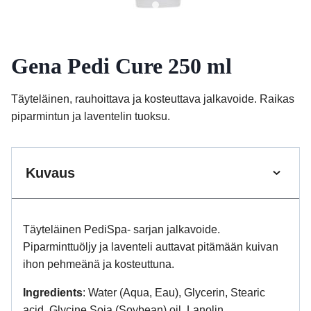
Gena Pedi Cure 250 ml
Täyteläinen, rauhoittava ja kosteuttava jalkavoide. Raikas
piparmintun ja laventelin tuoksu.
Kuvaus
Täyteläinen PediSpa- sarjan jalkavoide.
Piparminttuöljy ja laventeli auttavat pitämään kuivan
ihon pehmeänä ja kosteuttuna.
Ingredients
: Water (Aqua, Eau), Glycerin, Stearic
acid, Glycine Soja (Soybean) oil, Lanolin,