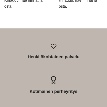
Kirjaudu, näe hinnat ja
Kirjaudu, näe hinnat ja
osta.
osta.
Henkilökohtainen palvelu
Kotimainen perheyritys