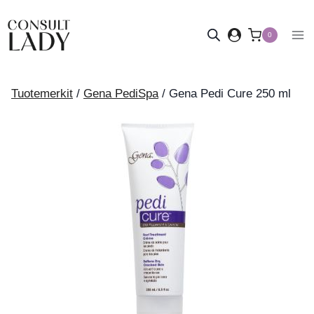
Siirry
sisältöön
0
Tuotemerkit
/
Gena PediSpa
/
Gena Pedi Cure 250 ml