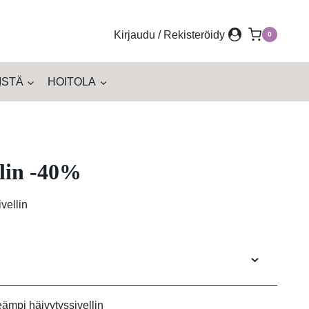
Kirjaudu / Rekisteröidy
0
ISTÄ
HOITOLA
llin -40%
vellin
eämpi häivytyssivellin