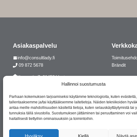
Asiakaspalvelu
Verkkok
info@consultlady.fi
Toimitusehd
09 872 5678
Brändit
Korsontie 7, 01450 Vantaa
Hallinnoi suostumusta
Facebook
Instagram
Parhaan kokemuksen tarjoamiseksi käytämme teknologioita, kuten evästeitä,
tallentaaksemme ja/tai käyttääksemme laitetietoja. Näiden tekniikoiden hyv
antaa meille mahdollisuuden käsitellä tietoja, kuten selauskäyttäytymistä tai yk
tunnuksia tällä sivustolla. Suostumuksen jättäminen tai peruuttaminen voi vai
haitallisesti tiettyihin ominaisuuksiin ja toimintoihin.
Hyväksy
Kiellä
Näytä ase