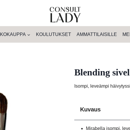
KOKAUPPA
KOULUTUKSET
AMMATTILAISILLE
ME
Blending sive
Isompi, leveämpi häivytyssi
Kuvaus
Mirabella isompi, lev