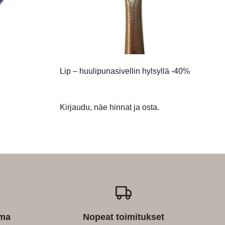
Lip – huulipunasivellin hylsyllä -40%
Kirjaudu, näe hinnat ja osta.
ima
Nopeat toimitukset