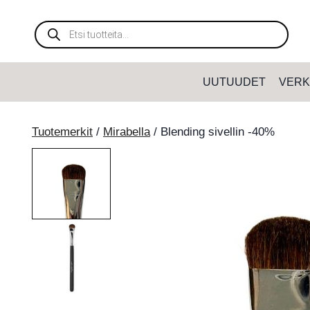
Siirry
sisältöön
Products
search
UUTUUDET
VERK
Tuotemerkit
/
Mirabella
/
Blending sivellin -40%