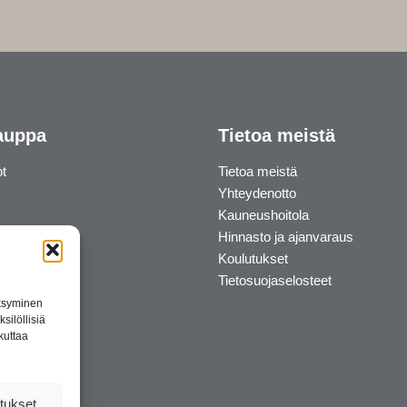
auppa
Tietoa meistä
ot
Tietoa meistä
Yhteydenotto
Kauneushoitola
Hinnasto ja ajanvaraus
Koulutukset
Tietosuojaselosteet
äksyminen
silöllisiä
kuttaa
tukset