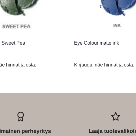
r Sweet Pea
Eye Colour matte ink
äe hinnat ja osta.
Kirjaudu, näe hinnat ja osta.
imainen perheyritys
Laaja tuotevaliko