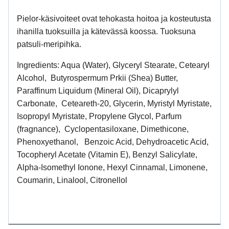
Pielor-käsivoiteet ovat tehokasta hoitoa ja kosteutusta
ihanilla tuoksuilla ja kätevässä koossa. Tuoksuna
patsuli-meripihka.
Ingredients: Aqua (Water), Glyceryl Stearate, Cetearyl
Alcohol, Butyrospermum Prkii (Shea) Butter,
Paraffinum Liquidum (Mineral Oil), Dicaprylyl
Carbonate, Ceteareth-20, Glycerin, Myristyl Myristate,
Isopropyl Myristate, Propylene Glycol, Parfum
(fragnance), Cyclopentasiloxane, Dimethicone,
Phenoxyethanol, Benzoic Acid, Dehydroacetic Acid,
Tocopheryl Acetate (Vitamin E), Benzyl Salicylate,
Alpha-Isomethyl Ionone, Hexyl Cinnamal, Limonene,
Coumarin, Linalool, Citronellol