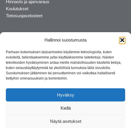
Hinnasto ja ajanvaraus
Koulutukset
Tietosuojaselosteet
Hallinnoi suostumusta
Parhaan kokemuksen tarjoamiseksi käytämme teknologioita, kuten
evästeitä, tallentaaksemme ja/tai käyttääksemme laitetietoja. Näiden
tekniikoiden hyväksyminen antaa meille mahdollisuuden käsitellä tietoja,
kuten selauskäyttäytymistä tai yksilöllisiä tunnuksia tällä sivustolla.
Suostumuksen jättäminen tai peruuttaminen voi vaikuttaa haitallisesti
tiettyihin ominaisuuksiin ja toimintoihin.
Kosmetiikan maahantuoja ja kouluttaja. Suomalainen
perheyritys yli 35 vuotta.
Hyväksy
Kiellä
Näytä asetukset
© 2026 Consult Lady