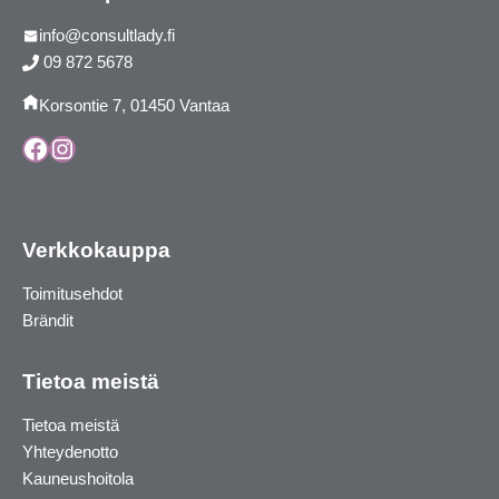
info@consultlady.fi
09 872 5678
Korsontie 7, 01450 Vantaa
Facebook
Instagram
Verkkokauppa
Toimitusehdot
Brändit
Tietoa meistä
Tietoa meistä
Yhteydenotto
Kauneushoitola