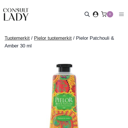
Siirry
sisältöön
0
Tuotemerkit
/
Pielor tuotemerkit
/
Pielor Patchouli &
Amber 30 ml