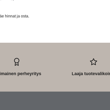
äe hinnat ja osta.
imainen perheyritys
Laaja tuotevaliko