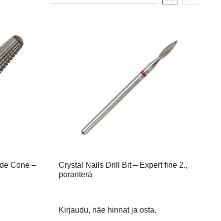
bide Cone –
Crystal Nails Drill Bit – Expert fine 2.,
poranterä
Kirjaudu, näe hinnat ja osta.