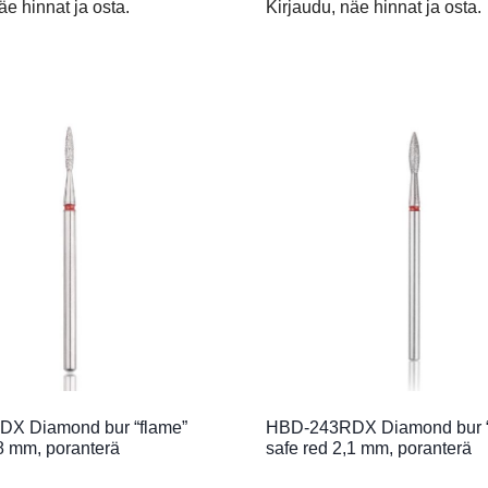
äe hinnat ja osta.
Kirjaudu, näe hinnat ja osta.
X Diamond bur “flame”
HBD-243RDX Diamond bur “
,8 mm, poranterä
safe red 2,1 mm, poranterä