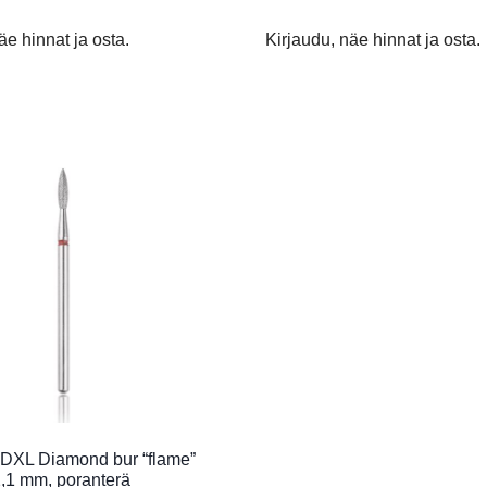
äe hinnat ja osta.
Kirjaudu, näe hinnat ja osta.
XL Diamond bur “flame”
2,1 mm, poranterä