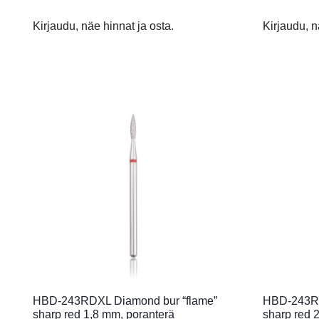
Kirjaudu, näe hinnat ja osta.
Kirjaudu, n
HBD-243RDXL Diamond bur “flame”
HBD-243RD
sharp red 1,8 mm, poranterä
sharp red 