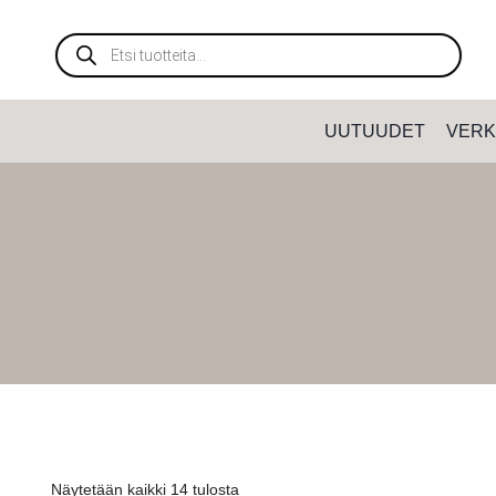
Siirry
sisältöön
Products
search
UUTUUDET
VERK
Näytetään kaikki 14 tulosta