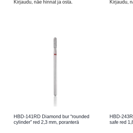
Kirjaudu, näe hinnat ja osta.
Kirjaudu, n
HBD-141RD Diamond bur “rounded
HBD-243RD
cylinder” red 2,3 mm, poranterä
safe red 1