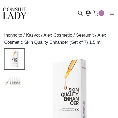
Siirry
sisältöön
0
Ihonhoito
/
Kasvot
/
Alex Cosmetic
/
Seerumit
/
Alex
Cosmetic Skin Quality Enhancer (Set of 7) 1,5 ml