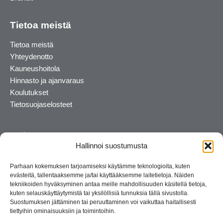
Tietoa meistä
Tietoa meistä
Yhteydenotto
Kauneushoitola
Hinnasto ja ajanvaraus
Koulutukset
Tietosuojaselosteet
Hallinnoi suostumusta
Parhaan kokemuksen tarjoamiseksi käytämme teknologioita, kuten
evästeitä, tallentaaksemme ja/tai käyttääksemme laitetietoja. Näiden
tekniikoiden hyväksyminen antaa meille mahdollisuuden käsitellä tietoja,
kuten selauskäyttäytymistä tai yksilöllisiä tunnuksia tällä sivustolla.
Suostumuksen jättäminen tai peruuttaminen voi vaikuttaa haitallisesti
tiettyihin ominaisuuksiin ja toimintoihin.
Kosmetiikan maahantuoja ja kouluttaja. Suomalainen