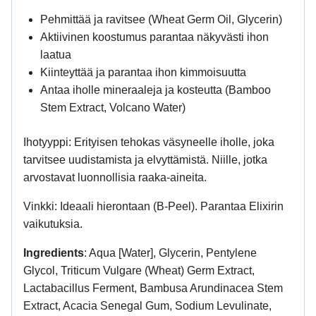
Pehmittää ja ravitsee (Wheat Germ Oil, Glycerin)
Aktiivinen koostumus parantaa näkyvästi ihon
laatua
Kiinteyttää ja parantaa ihon kimmoisuutta
Antaa iholle mineraaleja ja kosteutta (Bamboo
Stem Extract, Volcano Water)
Ihotyyppi:
Erityisen tehokas väsyneelle iholle, joka
tarvitsee uudistamista ja elvyttämistä. Niille, jotka
arvostavat luonnollisia raaka-aineita.
Vinkki:
Ideaali hierontaan (B-Peel). Parantaa Elixirin
vaikutuksia.
Ingredients
: Aqua [Water], Glycerin, Pentylene
Glycol, Triticum Vulgare (Wheat) Germ Extract,
Lactabacillus Ferment, Bambusa Arundinacea Stem
Extract, Acacia Senegal Gum, Sodium Levulinate,