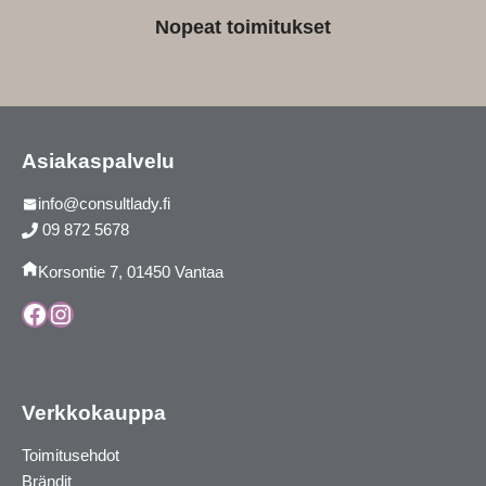
Nopeat toimitukset
Asiakaspalvelu
info@consultlady.fi
09 872 5678
Korsontie 7, 01450 Vantaa
Facebook
Instagram
Verkkokauppa
Toimitusehdot
Brändit