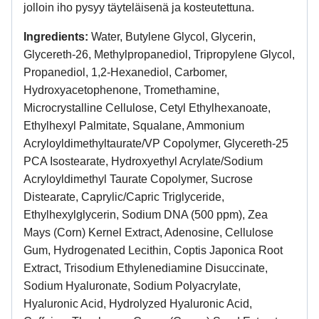
jolloin iho pysyy täyteläisenä ja kosteutettuna.
Ingredients:
Water, Butylene Glycol, Glycerin,
Glycereth‑26, Methylpropanediol, Tripropylene Glycol,
Propanediol, 1,2‑Hexanediol, Carbomer,
Hydroxyacetophenone, Tromethamine,
Microcrystalline Cellulose, Cetyl Ethylhexanoate,
Ethylhexyl Palmitate, Squalane, Ammonium
Acryloyldimethyltaurate/VP Copolymer, Glycereth‑25
PCA Isostearate, Hydroxyethyl Acrylate/Sodium
Acryloyldimethyl Taurate Copolymer, Sucrose
Distearate, Caprylic/Capric Triglyceride,
Ethylhexylglycerin, Sodium DNA (500 ppm), Zea
Mays (Corn) Kernel Extract, Adenosine, Cellulose
Gum, Hydrogenated Lecithin, Coptis Japonica Root
Extract, Trisodium Ethylenediamine Disuccinate,
Sodium Hyaluronate, Sodium Polyacrylate,
Hyaluronic Acid, Hydrolyzed Hyaluronic Acid,