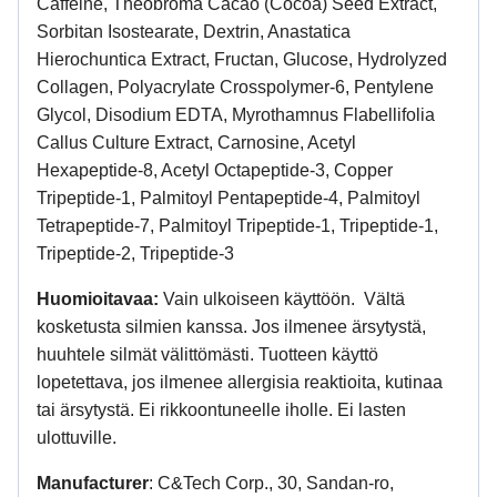
Caffeine, Theobroma Cacao (Cocoa) Seed Extract,
Sorbitan Isostearate, Dextrin, Anastatica
Hierochuntica Extract, Fructan, Glucose, Hydrolyzed
Collagen, Polyacrylate Crosspolymer-6, Pentylene
Glycol, Disodium EDTA, Myrothamnus Flabellifolia
Callus Culture Extract, Carnosine, Acetyl
Hexapeptide‑8, Acetyl Octapeptide‑3, Copper
Tripeptide‑1, Palmitoyl Pentapeptide‑4, Palmitoyl
Tetrapeptide‑7, Palmitoyl Tripeptide‑1, Tripeptide‑1,
Tripeptide‑2, Tripeptide‑3
Huomioitavaa:
Vain ulkoiseen käyttöön. Vältä
kosketusta silmien kanssa. Jos ilmenee ärsytystä,
huuhtele silmät välittömästi. Tuotteen käyttö
lopetettava, jos ilmenee allergisia reaktioita, kutinaa
tai ärsytystä. Ei rikkoontuneelle iholle. Ei lasten
ulottuville.
Manufacturer
: C&Tech Corp., 30, Sandan-ro,