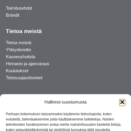
Toimitusehdot
Brändit
Tietoa meistä
Tietoa meistä
Yhteydenotto
Kauneushoitola
Hinnasto ja ajanvaraus
Koulutukset
Tietosuojaselosteet
Hallinnoi suostumusta
Parhaan kokemuksen tarjoamiseksi käytämme teknologioita, kuten
evästeitä, tallentaaksemme ja/tai käyttääksemme laitetietoja. Näiden
tekniikoiden hyväksyminen antaa meille mahdollisuuden käsitellä tietoja,
kuten selauskäyttäytymistä tai yksilöllisiä tunnuksia tällä sivustolla.