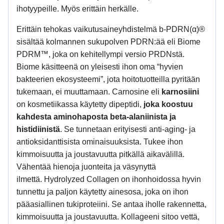
ihotyypeille. Myös erittäin herkälle.
Erittäin tehokas vaikutusaineyhdistelmä b-PDRN(α)®
s
isältää kolmannen sukupolven PDRN:ää eli
Biome
PDRM™
, joka on kehitellympi versio PRDNstä.
Biome käsitteenä on yleisesti ihon oma “hyvien
bakteerien ekosysteemi”, jota hoitotuotteilla pyritään
tukemaan, ei muuttamaan.
Carnosine
eli
karnosiini
on kosmetiikassa käytetty dipeptidi,
joka koostuu
kahdesta aminohaposta beta-alaniinista ja
histidiinistä
. Se tunnetaan erityisesti anti-aging- ja
antioksidanttisista ominaisuuksista. Tukee ihon
kimmoisuutta ja joustavuutta pitkällä aikavälillä.
Vähentää hienoja juonteita ja väsynyttä
ilmettä.
Hydrolyzed Collagen
on ihonhoidossa hyvin
tunnettu ja paljon käytetty ainesosa, joka on ihon
pääasiallinen tukiproteiini. Se antaa iholle rakennetta,
kimmoisuutta ja joustavuutta. Kollageeni sitoo vettä,