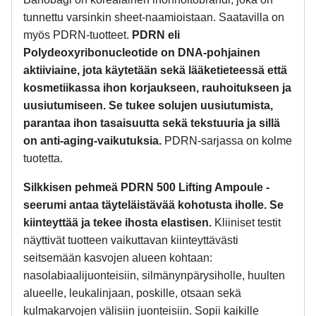
tunnettu varsinkin sheet-naamioistaan.
Saatavilla on
myös PDRN-tuotteet.
PDRN eli
Polydeoxyribonucleotide on
DNA-pohjainen
aktiiviaine, jota käytetään sekä lääketieteessä että
kosmetiikassa ihon korjaukseen, rauhoitukseen ja
uusiutumiseen. Se tukee solujen uusiutumista,
parantaa ihon tasaisuutta sekä tekstuuria ja sillä
on anti-aging-vaikutuksia.
PDRN-sarjassa on kolme
tuotetta.
Silkkisen pehmeä PDRN 500 Lifting Ampoule -
seerumi antaa täyteläistävää kohotusta iholle. Se
kiinteyttää ja tekee ihosta elastisen.
Kliiniset testit
näyttivät tuotteen vaikuttavan kiinteyttävästi
seitsemään kasvojen alueen kohtaan:
nasolabiaalijuonteisiin, silmänynpärysiholle, huulten
alueelle, leukalinjaan, poskille, otsaan sekä
kulmakarvojen välisiin juonteisiin.
Sopii kaikille