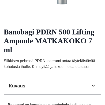
Banobagi PDRN 500 Lifting
Ampoule MATKAKOKO 7
ml
Silkkisen pehmeä PDRN -seerumi antaa täyteläistävää
kohotusta iholle. Kiinteyttää ja tekee ihosta elastisen.
Kuvaus
Banobagi on korealainen ihonhoitobrändi, joka on