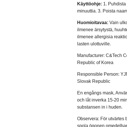
Käyttöohje:
1. Puhdista 
minuuttia. 3. Poista naam
Huomioitavaa:
Vain ulko
ilmenee ärsytystä, huuhte
ilmenee allergisia reaktio
lasten ulottuville.
Manufacturer: C&Tech Co
Republic of Korea
Responsible Person: YJN 
Slovak Republic
En engångs mask, Använd
och låt inverka 15-20 mi
substansen in i huden.
Observera: För utvärtes 
spola ögonen omedelbart