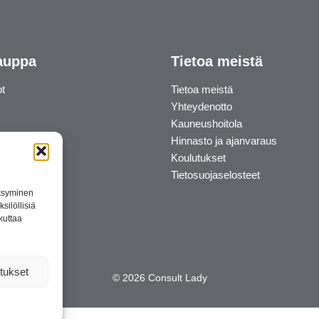
auppa
Tietoa meistä
ot
Tietoa meistä
Yhteydenotto
Kauneushoitola
Hinnasto ja ajanvaraus
Koulutukset
Tietosuojaselosteet
äksyminen
silöllisiä
kuttaa
tukset
© 2026 Consult Lady