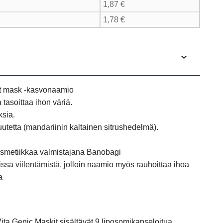
1,87
€
1,78
€
et mask -kasvonaamio
 tasoittaa ihon väriä.
sia.
tetta (mandariinin kaltainen sitrushedelmä).
smetiikkaa valmistajana Banobagi
ssa viilentämistä, jolloin naamio myös rauhoittaa ihoa
a
ita Genic Mask
it sisältävät 9 liposomikapseloitua