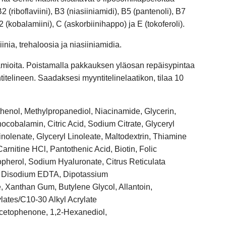
B2 (riboflaviini), B3 (niasiiniamidi), B5 (pantenoli), B7
B12 (kobalamiini), C (askorbiinihappo) ja E (tokoferoli).
inia, trehaloosia ja niasiiniamidia.
amioita. Poistamalla pakkauksen yläosan repäisypintaa
titelineen. Saadaksesi myyntitelinelaatikon, tilaa 10
henol, Methylpropanediol, Niacinamide, Glycerin,
ocobalamin, Citric Acid, Sodium Citrate, Glyceryl
inolenate, Glyceryl Linoleate, Maltodextrin, Thiamine
Carnitine HCl, Pantothenic Acid, Biotin, Folic
opherol, Sodium Hyaluronate, Citrus Reticulata
ct, Disodium EDTA, Dipotassium
, Xanthan Gum, Butylene Glycol, Allantoin,
ylates/C10-30 Alkyl Acrylate
cetophenone, 1,2-Hexanediol,