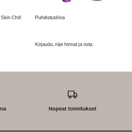
Skin Chill
Puhdistusliina
Kirjaudu, näe hinnat ja osta.
ima
Nopeat toimitukset