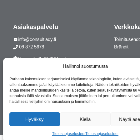
Asiakaspalvelu
Verkkok
info@consultlady.fi
Toimitusehd
09 872 5678
Brändit
Korsontie 7, 01450 Vantaa
Hallinnoi suostumusta
Facebook
Instagram
Parhaan kokemuksen tarjoamiseksi käytämme teknologioita, kuten evästeitä,
tallentaaksemme ja/tai käyttääksemme laitetietoja. Näiden tekniikoiden hyv
antaa meille mahdollisuuden käsitellä tietoja, kuten selauskäyttäytymistä tai yk
tunnuksia tällä sivustolla. Suostumuksen jättäminen tai peruuttaminen voi vai
haitallisesti tiettyihin ominaisuuksiin ja toimintoihin.
Hyväksy
Kiellä
Näytä ase
Tietosuojaselosteet
Tietosuojaselosteet