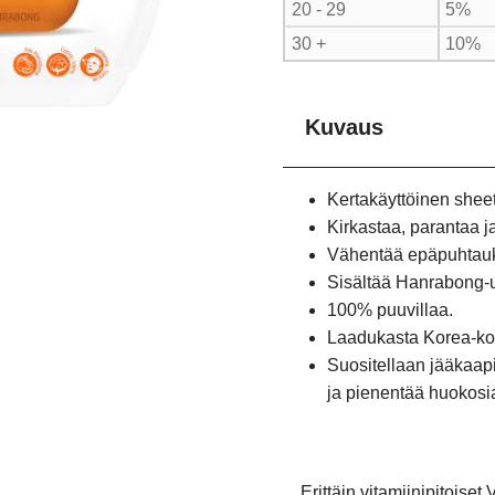
20 - 29
5%
30 +
10%
Kuvaus
Kertakäyttöinen she
Kirkastaa, parantaa ja
Vähentää epäpuhtauk
Sisältää Hanrabong-uu
100% puuvillaa.
Laadukasta Korea-ko
Suositellaan jääkaapi
ja pienentää huokosi
Erittäin vitamiinipitoiset
V