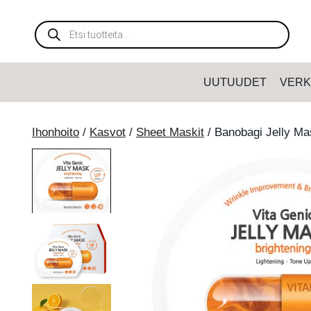
Siirry
sisältöön
Products
search
UUTUUDET
VERK
Ihonhoito
/
Kasvot
/
Sheet Maskit
/
Banobagi Jelly Ma