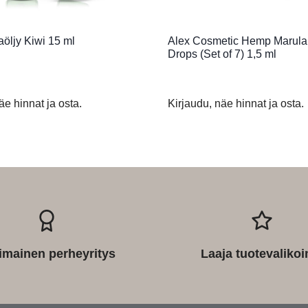
öljy Kiwi 15 ml
Alex Cosmetic Hemp Marula 
Drops (Set of 7) 1,5 ml
äe hinnat ja osta.
Kirjaudu, näe hinnat ja osta.
imainen perheyritys
Laaja tuotevaliko