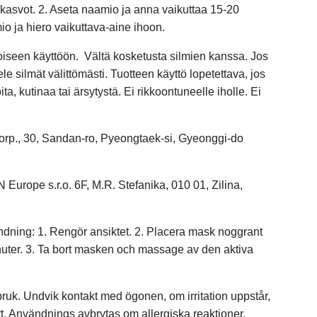
kasvot. 2. Aseta naamio ja anna vaikuttaa 15-20
io ja hiero vaikuttava-aine ihoon.
iseen käyttöön. Vältä kosketusta silmien kanssa. Jos
le silmät välittömästi. Tuotteen käyttö lopetettava, jos
ita, kutinaa tai ärsytystä. Ei rikkoontuneelle iholle. Ei
rp., 30, Sandan-ro, Pyeongtaek-si, Gyeonggi-do
Europe s.r.o. 6F, M.R. Stefanika, 010 01, Zilina,
ning: 1. Rengör ansiktet. 2. Placera mask noggrant
nuter. 3. Ta bort masken och massage av den aktiva
bruk. Undvik kontakt med ögonen, om irritation uppstår,
. Användnings avbrytas om allergiska reaktioner,