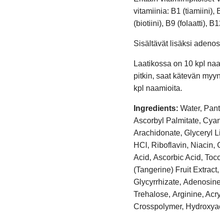
vitamiinia: B1 (tiamiini), 
(biotiini), B9 (folaatti), 
Sisältävät lisäksi adenosi
Laatikossa on 10 kpl na
pitkin, saat kätevän myyn
kpl naamioita.
Ingredients:
Water, Pant
Ascorbyl Palmitate, Cyan
Arachidonate, Glyceryl L
HCl, Riboflavin, Niacin, 
Acid, Ascorbic Acid, Toc
(Tangerine) Fruit Extra
Glycyrrhizate, Adenosine
Trehalose, Arginine, Acr
Crosspolymer, Hydroxya