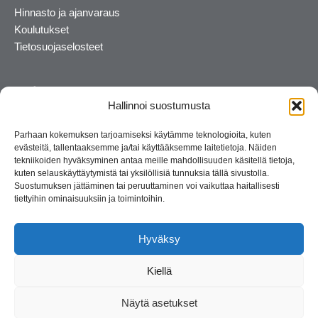
Hinnasto ja ajanvaraus
Koulutukset
Tietosuojaselosteet
Hallinnoi suostumusta
Parhaan kokemuksen tarjoamiseksi käytämme teknologioita, kuten
evästeitä, tallentaaksemme ja/tai käyttääksemme laitetietoja. Näiden
tekniikoiden hyväksyminen antaa meille mahdollisuuden käsitellä tietoja,
kuten selauskäyttäytymistä tai yksilöllisiä tunnuksia tällä sivustolla.
Suostumuksen jättäminen tai peruuttaminen voi vaikuttaa haitallisesti
tiettyihin ominaisuuksiin ja toimintoihin.
Kosmetiikan maahantuoja ja kouluttaja. Suomalainen
perheyritys yli 35 vuotta.
Hyväksy
Kiellä
Näytä asetukset
© 2026 Consult Lady