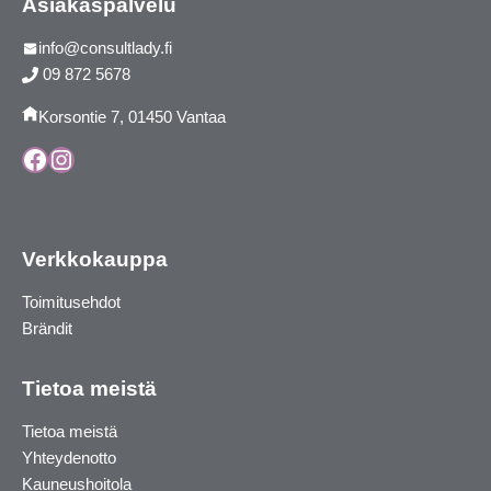
Asiakaspalvelu
info@consultlady.fi
09 872 5678
Korsontie 7, 01450 Vantaa
Facebook
Instagram
Verkkokauppa
Toimitusehdot
Brändit
Tietoa meistä
Tietoa meistä
Yhteydenotto
Kauneushoitola