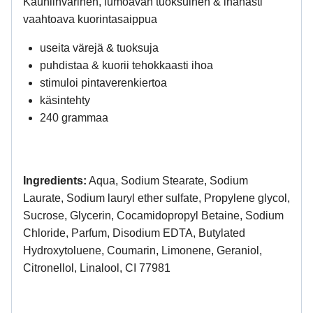
Kauniinvärinen, lumoavan tuoksuinen & ihanasti
vaahtoava kuorintasaippua
useita värejä & tuoksuja
puhdistaa & kuorii tehokkaasti ihoa
stimuloi pintaverenkiertoa
käsintehty
240 grammaa
Ingredients:
Aqua, Sodium Stearate, Sodium
Laurate, Sodium lauryl ether sulfate, Propylene glycol,
Sucrose, Glycerin, Cocamidopropyl Betaine, Sodium
Chloride, Parfum, Disodium EDTA, Butylated
Hydroxytoluene, Coumarin, Limonene, Geraniol,
Citronellol, Linalool, CI 77981