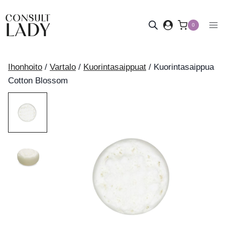
Siirry
sisältöön
0
Ihonhoito
/
Vartalo
/
Kuorintasaippuat
/
Kuorintasaippua
Cotton Blossom