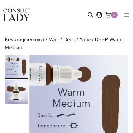
Siirry
sisältöön
0
Kestopigmentointi
/
Värit
/
Deep
/
Amiea DEEP Warm
Medium