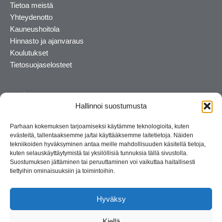
Tietoa meistä
Yhteydenotto
Kauneushoitola
Hinnasto ja ajanvaraus
Koulutukset
Tietosuojaselosteet
Hallinnoi suostumusta
Parhaan kokemuksen tarjoamiseksi käytämme teknologioita, kuten
evästeitä, tallentaaksemme ja/tai käyttääksemme laitetietoja. Näiden
tekniikoiden hyväksyminen antaa meille mahdollisuuden käsitellä tietoja,
kuten selauskäyttäytymistä tai yksilöllisiä tunnuksia tällä sivustolla.
Suostumuksen jättäminen tai peruuttaminen voi vaikuttaa haitallisesti
tiettyihin ominaisuuksiin ja toimintoihin.
Kosmetiikan maahantuoja ja kouluttaja. Suomalainen
perheyritys yli 35 vuotta.
Hyväksy
Kiellä