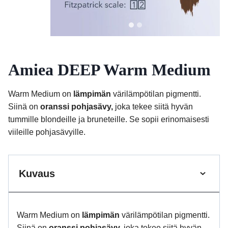
Amiea DEEP Warm Medium
Warm Medium on
lämpimän
värilämpötilan pigmentti.
Siinä on
oranssi pohjasävy,
joka tekee siitä hyvän
tummille blondeille ja bruneteille. Se sopii erinomaisesti
viileille pohjasävyille.
Kuvaus
Warm Medium on
lämpimän
värilämpötilan pigmentti.
Siinä on
oranssi pohjasävy,
joka tekee siitä hyvän