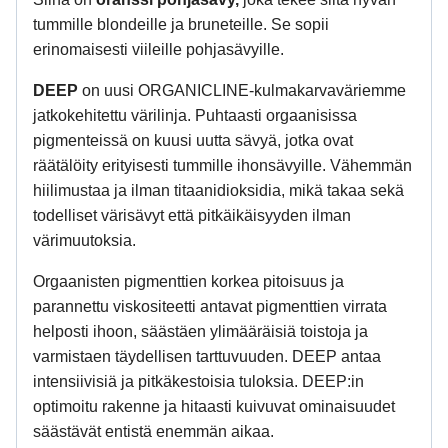
tummille blondeille ja bruneteille. Se sopii
erinomaisesti viileille pohjasävyille.
DEEP
on uusi ORGANICLINE-kulmakarvaväriemme
jatkokehitettu värilinja.
Puhtaasti orgaanisissa
pigmenteissä on kuusi uutta sävyä, jotka ovat
räätälöity erityisesti tummille ihonsävyille.
Vähemmän
hiilimustaa ja ilman titaanidioksidia, mikä takaa sekä
todelliset värisävyt että pitkäikäisyyden ilman
värimuutoksia.
Orgaanisten pigmenttien korkea pitoisuus ja
parannettu viskositeetti antavat pigmenttien virrata
helposti ihoon, säästäen ylimääräisiä toistoja ja
varmistaen täydellisen tarttuvuuden.
DEEP antaa
intensiivisiä ja pitkäkestoisia tuloksia.
DEEP:in
optimoitu rakenne ja hitaasti kuivuvat ominaisuudet
säästävät entistä enemmän aikaa.