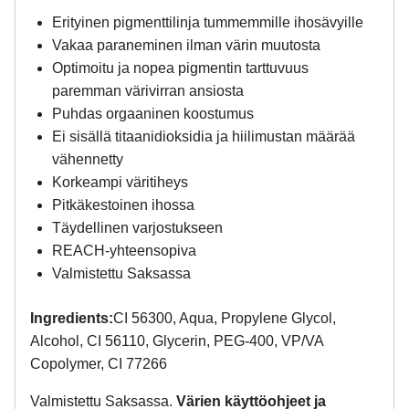
Erityinen pigmenttilinja tummemmille ihosävyille
Vakaa paraneminen ilman värin muutosta
Optimoitu ja nopea pigmentin tarttuvuus
paremman värivirran ansiosta
Puhdas orgaaninen koostumus
Ei sisällä titaanidioksidia ja hiilimustan määrää
vähennetty
Korkeampi väritiheys
Pitkäkestoinen ihossa
Täydellinen varjostukseen
REACH-yhteensopiva
Valmistettu Saksassa
Ingredients:
CI 56300, Aqua, Propylene Glycol,
Alcohol, CI 56110, Glycerin, PEG-400, VP/VA
Copolymer, CI 77266
Valmistettu Saksassa.
Värien käyttöohjeet ja