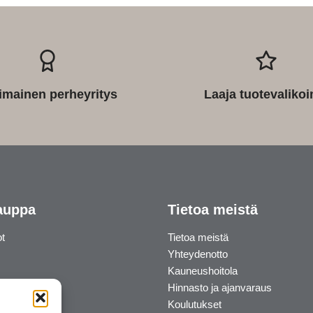
imainen perheyritys
Laaja tuotevaliko
auppa
Tietoa meistä
ot
Tietoa meistä
Yhteydenotto
Kauneushoitola
Hinnasto ja ajanvaraus
Koulutukset