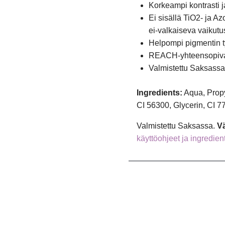
Korkeampi kontrasti j
Ei sisällä TiO2- ja A
ei-valkaiseva vaikutu
Helpompi pigmentin 
REACH-yhteensopiv
Valmistettu Saksassa
Ingredients:
Aqua, Propy
CI 56300, Glycerin, CI 
Valmistettu Saksassa.
Vä
käyttöohjeet ja ingredien