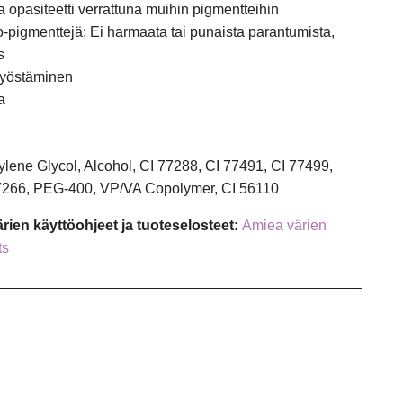
a opasiteetti verrattuna muihin pigmentteihin
zo-pigmenttejä: Ei harmaata tai punaista parantumista,
s
työstäminen
a
lene Glycol, Alcohol, CI 77288, CI 77491, CI 77499,
77266, PEG-400, VP/VA Copolymer, CI 56110
rien käyttöohjeet ja tuoteselosteet:
Amiea värien
ts