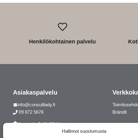
Henkilökohtainen palvelu
Kot
Asiakaspalvelu
Verkkok
info@consultlady.fi
Toimitusehd
09 872 5678
Brändit
Korsontie 7, 01450 Vantaa
Hallinnoi suostumusta
Facebook
Instagram