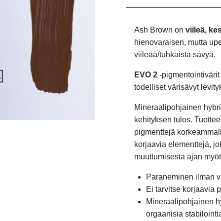
Ash Brown on
viileä, k
hienovaraisen, mutta upe
viileää/tuhkaista sävyä.
EVO 2
-pigmentointivärit
todelliset värisävyt levit
Mineraalipohjainen hyb
kehityksen tulos. Tuotte
pigmenttejä korkeammalla
korjaavia elementtejä, j
muuttumisesta ajan myötä 
P
araneminen ilman v
Ei tarvitse korjaavia
Mineraalipohjainen h
orgaanisia stabilointi