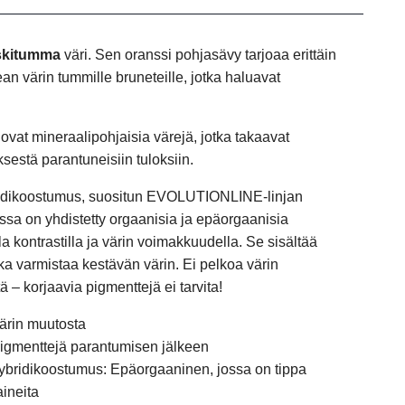
eskitumma
väri. Sen oranssi pohjasävy tarjoaa erittäin
an värin tummille bruneteille, jotka haluavat
 ovat mineraalipohjaisia värejä, jotka takaavat
yksestä parantuneisiin tuloksiin.
ridikoostumus, suositun EVOLUTIONLINE-linjan
essa on yhdistetty orgaanisia ja epäorgaanisia
 kontrastilla ja värin voimakkuudella. Se sisältää
oka varmistaa kestävän värin.
Ei pelkoa värin
– korjaavia pigmenttejä ei tarvita!
ärin muutosta
 pigmenttejä parantumisen jälkeen
ybridikoostumus: Epäorgaaninen, jossa on tippa
aineita