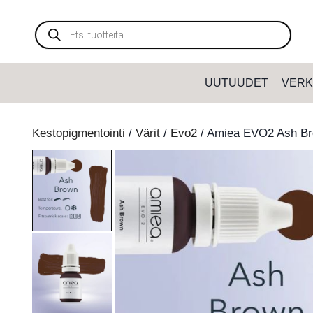
Siirry
sisältöön
Products
search
UUTUUDET
VERK
Kestopigmentointi
/
Värit
/
Evo2
/
Amiea EVO2 Ash B