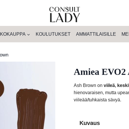
KOKAUPPA
KOULUTUKSET
AMMATTILAISILLE
ME
rown
Amiea EVO2 
Ash Brown on
viileä, kes
hienovaraisen, mutta upean 
viileää/tuhkaista sävyä.
Kuvaus