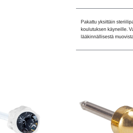
Pakattu yksittäin steriili
koulutuksen käyneille. Va
lääkinnällisestä muovista