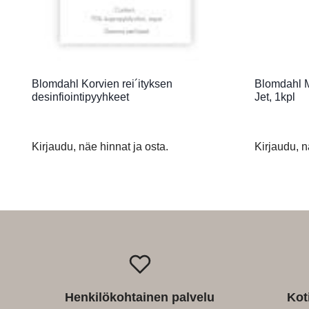
Blomdahl Korvien rei´ityksen
Blomdahl M
desinfiointipyyhkeet
Jet, 1kpl
Kirjaudu, näe hinnat ja osta.
Kirjaudu, n
Henkilökohtainen palvelu
Kot