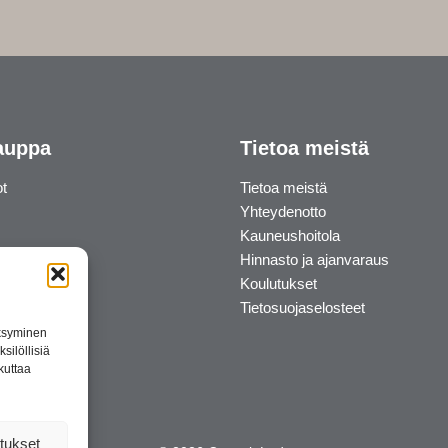
auppa
Tietoa meistä
ot
Tietoa meistä
Yhteydenotto
Kauneushoitola
Hinnasto ja ajanvaraus
Koulutukset
Tietosuojaselosteet
äksyminen
silöllisiä
kuttaa
tukset