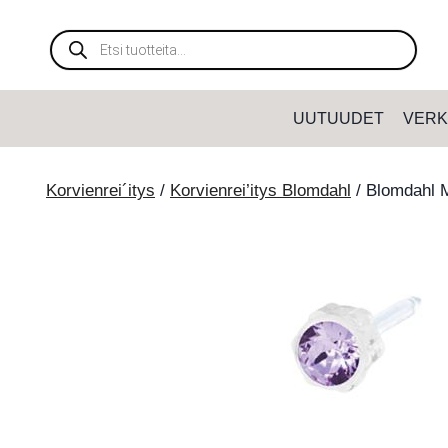
Siirry
sisältöön
Products
search
UUTUUDET
VERK
Korvienrei´itys
/
Korvienrei’itys Blomdahl
/
Blomdahl M