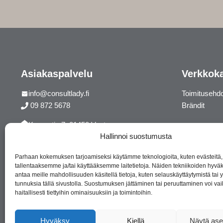
Asiakaspalvelu
Verkkok
info@consultlady.fi
Toimitusehd
09 872 5678
Brändit
Korsontie 7, 01450 Vantaa
Hallinnoi suostumusta
Facebook
Instagram
Parhaan kokemuksen tarjoamiseksi käytämme teknologioita, kuten evästeitä,
tallentaaksemme ja/tai käyttääksemme laitetietoja. Näiden tekniikoiden hyv
antaa meille mahdollisuuden käsitellä tietoja, kuten selauskäyttäytymistä tai yk
tunnuksia tällä sivustolla. Suostumuksen jättäminen tai peruuttaminen voi vai
haitallisesti tiettyihin ominaisuuksiin ja toimintoihin.
Hyväksy
Kiellä
Näytä ase