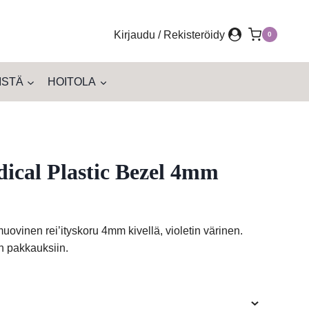
Kirjaudu / Rekisteröidy
0
ISTÄ
HOITOLA
ical Plastic Bezel 4mm
ovinen rei’ityskoru 4mm kivellä, violetin värinen.
in pakkauksiin.