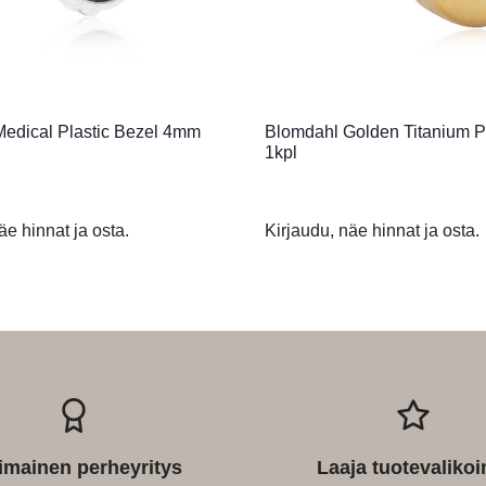
edical Plastic Bezel 4mm
Blomdahl Golden Titanium P
1kpl
äe hinnat ja osta.
Kirjaudu, näe hinnat ja osta.
imainen perheyritys
Laaja tuotevaliko