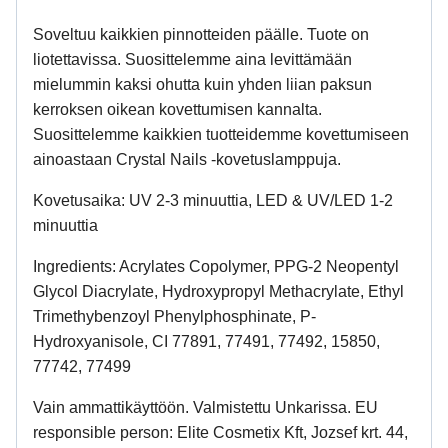
Soveltuu kaikkien pinnotteiden päälle. Tuote on
liotettavissa. Suosittelemme aina levittämään
mielummin kaksi ohutta kuin yhden liian paksun
kerroksen oikean kovettumisen kannalta.
Suosittelemme kaikkien tuotteidemme kovettumiseen
ainoastaan Crystal Nails -kovetuslamppuja.
Kovetusaika: UV 2-3 minuuttia, LED & UV/LED 1-2
minuuttia
Ingredients: Acrylates Copolymer, PPG-2 Neopentyl
Glycol Diacrylate, Hydroxypropyl Methacrylate, Ethyl
Trimethybenzoyl Phenylphosphinate, P-
Hydroxyanisole, CI 77891, 77491, 77492, 15850,
77742, 77499
Vain ammattikäyttöön. Valmistettu Unkarissa. EU
responsible person: Elite Cosmetix Kft, Jozsef krt. 44,