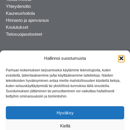
Yhteydenotto
Kauneushoitola
Hinnasto ja ajanvaraus
Koulutukset
Tietosuojaselosteet
Hallinnoi suostumusta
Parhaan kokemuksen tarjoamiseksi käytämme teknologioita, kuten
evästeitä, tallentaaksemme ja/tai käyttääksemme laitetietoja. Näiden
tekniikoiden hyväksyminen antaa meille mahdollisuuden käsitellä tietoja,
kuten selauskäyttäytymistä tai yksilöllisiä tunnuksia tällä sivustolla.
Suostumuksen jättäminen tai peruuttaminen voi vaikuttaa haitallisesti
tiettyihin ominaisuuksiin ja toimintoihin.
Kosmetiikan maahantuoja ja kouluttaja. Suomalainen
perheyritys yli 35 vuotta.
Hyväksy
Kiellä