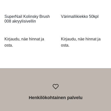
SuperNail Kolinsky Brush
Värimallikiekko 50kpl
008 akryylisivellin
Kirjaudu, näe hinnat ja
Kirjaudu, näe hinnat ja
osta.
osta.
Henkilökohtainen palvelu