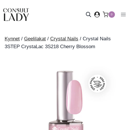
Siirry
sisältöön
0
Kynnet
/
Geelilakat
/
Crystal Nails
/
Crystal Nails
3STEP CrystaLac 3S218 Cherry Blossom