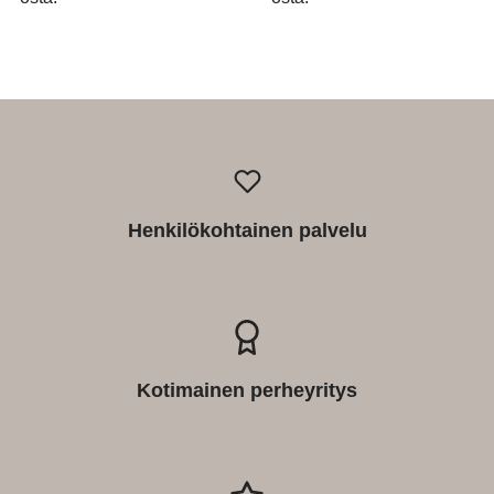
Henkilökohtainen palvelu
Kotimainen perheyritys