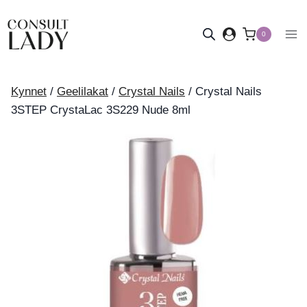
Siirry
sisältöön
0
Kynnet
/
Geelilakat
/
Crystal Nails
/
Crystal Nails
3STEP CrystaLac 3S229 Nude 8ml