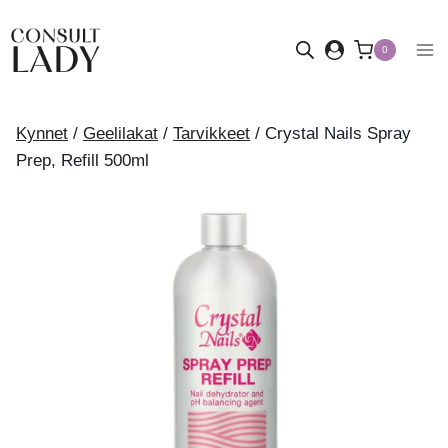
Siirry
sisältöön
0
Kynnet
/
Geelilakat
/
Tarvikkeet
/
Crystal Nails Spray
Prep, Refill 500ml