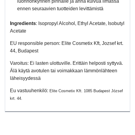
luonnonkynnen pinnalle ja anna kuivua ilmassa
ennen seuraavien tuotteiden levittämistä
Ingredients
: Isopropyl Alcohol, Ethyl Acetate, Isobutyl
Acetate
EU responsible person: Elite Cosmetix Kft, Jozsef krt.
44, Budapest
Varoitus: Ei lasten ulottuville. Erittäin helposti syttyvä.
Älä käytä avotulen tai voimakkaan lämmönlähteen
läheisyydessä
Eu vastuuhenkilö:
Elite Cosmetix Kft. 1085 Budapest József
krt. 44.