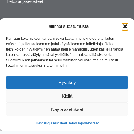
Tietosuojaselosteet
Hallinnoi suostumusta
Parhaan kokemuksen tarjoamiseksi käytämme teknologioita, kuten
evästeitä, tallentaaksemme ja/tai käyttääksemme laitetietoja. Näiden
tekniikoiden hyväksyminen antaa meille mahdollisuuden käsitellä tietoja,
kuten selauskäyttäytymistä tai yksilöllisiä tunnuksia tällä sivustolla.
Suostumuksen jättäminen tai peruuttaminen voi vaikuttaa haitallisesti
tiettyihin ominaisuuksiin ja toimintoihin.
Kosmetiikan maahantuoja ja kouluttaja. Suomalainen
perheyritys yli 35 vuotta.
Hyväksy
Kiellä
Näytä asetukset
© 2026 Consult Lady
Tietosuojaselosteet
Tietosuojaselosteet