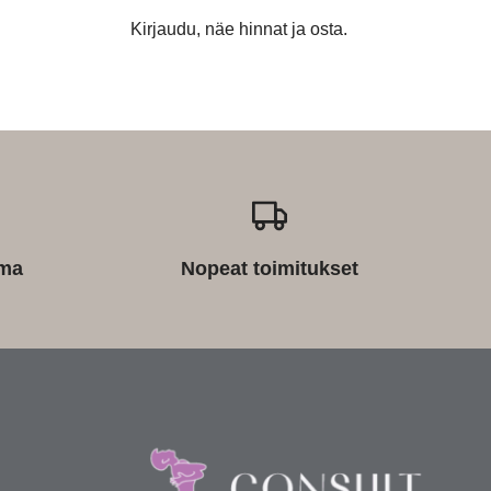
Kirjaudu, näe hinnat ja osta.
ima
Nopeat toimitukset