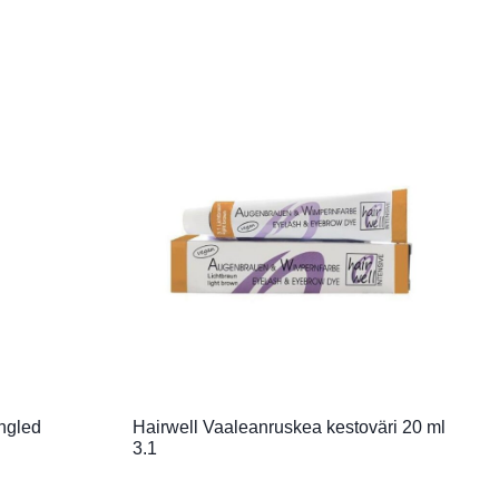
ngled
Hairwell Vaaleanruskea kestoväri 20 ml
3.1