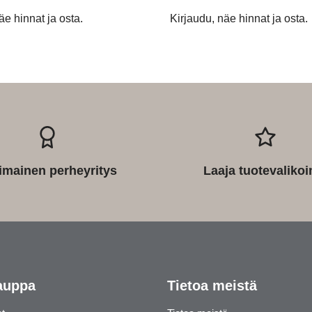
äe hinnat ja osta.
Kirjaudu, näe hinnat ja osta.
imainen perheyritys
Laaja tuotevaliko
auppa
Tietoa meistä