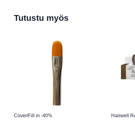
Tutustu myös
Cover/Fill in -40%
Hairwell R