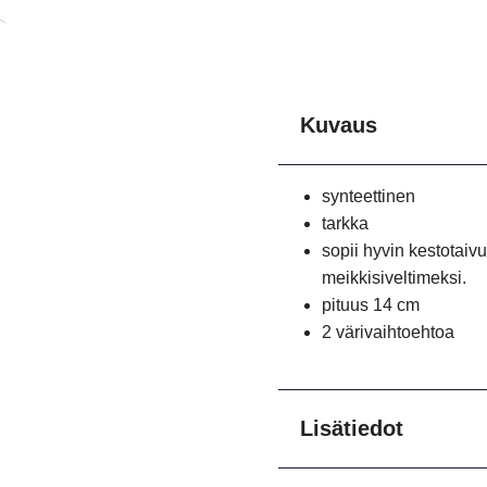
Kuvaus
synteettinen
tarkka
sopii hyvin kestotaiv
meikkisiveltimeksi.
pituus 14 cm
2 värivaihtoehtoa
Lisätiedot