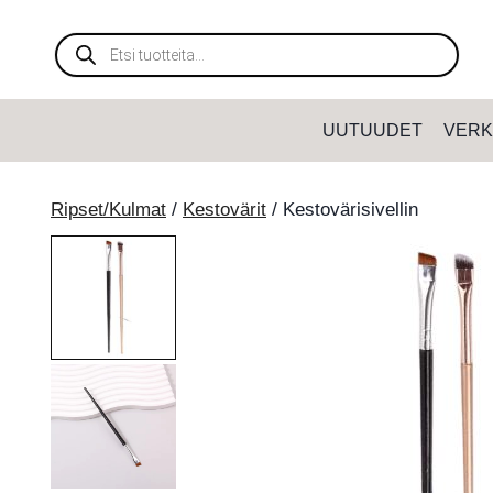
Siirry
sisältöön
Products
search
UUTUUDET
VERK
Ripset/Kulmat
/
Kestovärit
/
Kestovärisivellin