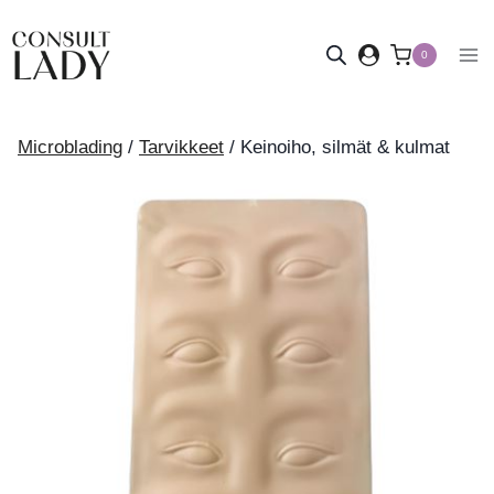
Siirry
sisältöön
0
Microblading
/
Tarvikkeet
/
Keinoiho, silmät & kulmat