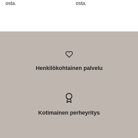
osta.
osta.
Henkilökohtainen palvelu
Kotimainen perheyritys