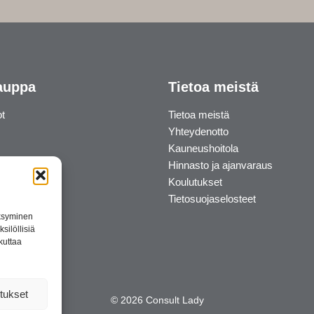
auppa
Tietoa meistä
ot
Tietoa meistä
Yhteydenotto
Kauneushoitola
Hinnasto ja ajanvaraus
Koulutukset
Tietosuojaselosteet
äksyminen
silöllisiä
kuttaa
tukset
© 2026 Consult Lady