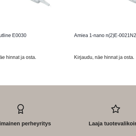
utline E0030
Amiea 1-nano n(2)E-0021N
äe hinnat ja osta.
Kirjaudu, näe hinnat ja osta.
imainen perheyritys
Laaja tuotevaliko