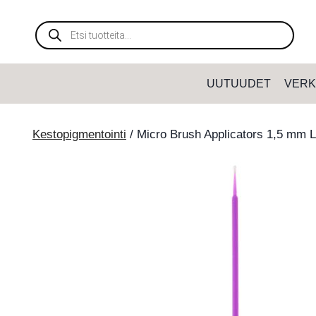
Siirry
sisältöön
Products
search
UUTUUDET
VERK
Kestopigmentointi
/
Micro Brush Applicators 1,5 mm L