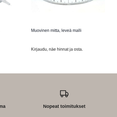
2
Muovinen mitta, leveä malli
Kirjaudu, näe hinnat ja osta.
ima
Nopeat toimitukset