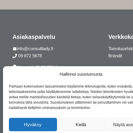
Asiakaspalvelu
Verkkok
info@consultlady.fi
Toimitusehd
09 872 5678
Brändit
Korsontie 7, 01450 Vantaa
Hallinnoi suostumusta
Facebook
Instagram
Parhaan kokemuksen tarjoamiseksi käytämme teknologioita, kuten evästeitä,
tallentaaksemme ja/tai käyttääksemme laitetietoja. Näiden tekniikoiden hyv
antaa meille mahdollisuuden käsitellä tietoja, kuten selauskäyttäytymistä tai yk
tunnuksia tällä sivustolla. Suostumuksen jättäminen tai peruuttaminen voi vai
haitallisesti tiettyihin ominaisuuksiin ja toimintoihin.
Hyväksy
Kiellä
Näytä ase