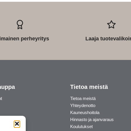
imainen perheyritys
Laaja tuotevaliko
auppa
Tietoa meistä
ot
Tietoa meistä
Yhteydenotto
Kauneushoitola
Hinnasto ja ajanvaraus
Koulutukset