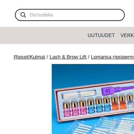
Siirry
sisältöön
Products
search
UUTUUDET
VERK
Ripset/Kulmat
/
Lash & Brow Lift
/
Lomansa ripsiperm