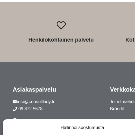
Henkilökohtainen palvelu
Kot
Asiakaspalvelu
Verkkok
info@consultlady.fi
Toimitusehd
09 872 5678
Brändit
Korsontie 7, 01450 Vantaa
Hallinnoi suostumusta
Facebook
Instagram