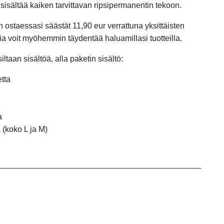
 sisältää kaiken tarvittavan ripsipermanentin tekoon.
n ostaessasi säästät 11,90 eur verrattuna yksittäisten
ia voit myöhemmin täydentää haluamillasi tuotteilla.
iltaan sisältöä, alla paketin sisältö:
tta
a
 (koko L ja M)