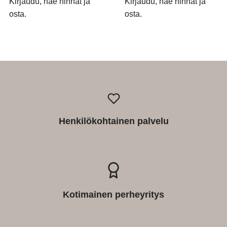
Kirjaudu, näe hinnat ja
Kirjaudu, näe hinnat ja
osta.
osta.
Henkilökohtainen palvelu
Kotimainen perheyritys