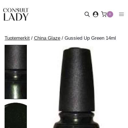
Siirry
sisältöön
0
Tuotemerkit
/
China Glaze
/
Gussied Up Green 14ml