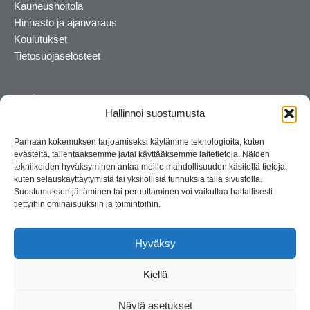
Kauneushoitola
Hinnasto ja ajanvaraus
Koulutukset
Tietosuojaselosteet
Hallinnoi suostumusta
Parhaan kokemuksen tarjoamiseksi käytämme teknologioita, kuten
evästeitä, tallentaaksemme ja/tai käyttääksemme laitetietoja. Näiden
tekniikoiden hyväksyminen antaa meille mahdollisuuden käsitellä tietoja,
kuten selauskäyttäytymistä tai yksilöllisiä tunnuksia tällä sivustolla.
Suostumuksen jättäminen tai peruuttaminen voi vaikuttaa haitallisesti
tiettyihin ominaisuuksiin ja toimintoihin.
Kosmetiikan maahantuoja ja kouluttaja. Suomalainen
perheyritys yli 35 vuotta.
Hyväksy
Kiellä
Näytä asetukset
© 2026 Consult Lady