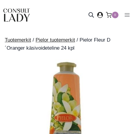
Siirry
sisältöön
0
Tuotemerkit
/
Pielor tuotemerkit
/
Pielor Fleur D
´Oranger käsivoideteline 24 kpl