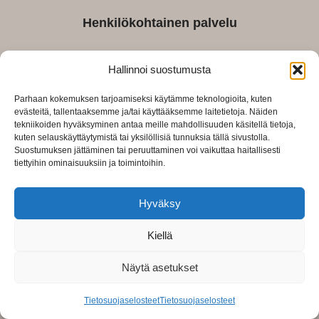
Henkilökohtainen palvelu
Hallinnoi suostumusta
Parhaan kokemuksen tarjoamiseksi käytämme teknologioita, kuten
evästeitä, tallentaaksemme ja/tai käyttääksemme laitetietoja. Näiden
Kotimainen perheyritys
tekniikoiden hyväksyminen antaa meille mahdollisuuden käsitellä tietoja,
kuten selauskäyttäytymistä tai yksilöllisiä tunnuksia tällä sivustolla.
Suostumuksen jättäminen tai peruuttaminen voi vaikuttaa haitallisesti
tiettyihin ominaisuuksiin ja toimintoihin.
Hyväksy
Laaja tuotevalikoima
Kiellä
Näytä asetukset
Tietosuojaselosteet
Tietosuojaselosteet