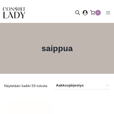
Siirry
sisältöön
0
saippua
Näytetään kaikki 59 tulosta