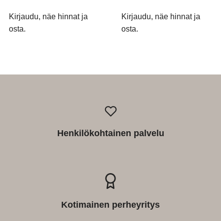
Kirjaudu, näe hinnat ja
Kirjaudu, näe hinnat ja
osta.
osta.
Henkilökohtainen palvelu
Kotimainen perheyritys