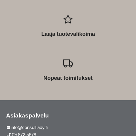
Laaja tuotevalikoima
Nopeat toimitukset
Asiakaspalvelu
info@consultlady.fi
09 872 5678