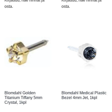
Kirjaudu, näe hinnat ja
Kirjaudu, näe hinnat ja
osta.
osta.
Blomdahl Golden
Blomdahl Medical Plastic
Titanium Tiffany 5mm
Bezel 4mm Jet, 1kpl
Crystal, 1kpl