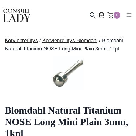
Siirry
sisältöön
0
Korvienrei´itys
/
Korvienrei’itys Blomdahl
/
Blomdahl
Natural Titanium NOSE Long Mini Plain 3mm, 1kpl
Blomdahl Natural Titanium
NOSE Long Mini Plain 3mm,
1kpl